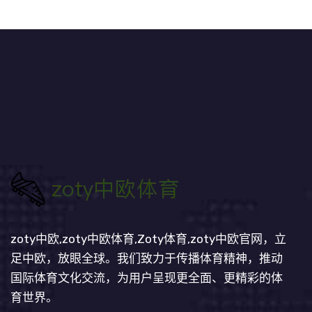
zoty中欧,zoty中欧体育,Zoty体育,zoty中欧官网，立
足中欧，放眼全球。我们致力于传播体育精神，推动
国际体育文化交流，为用户呈现更全面、更精彩的体
育世界。