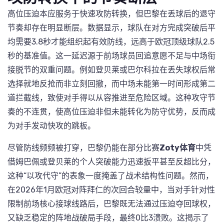
高位压迫本应服务于快速攻防转换，但巴黎在丢球后的退守
节奏却存在明显断层。数据显示，球队在对方完成突破后平
均需要3.8秒才能组织起有效防线，远高于欧冠顶级球队2.5
秒的基准值。这一延迟源于前场球员回追意愿不足与中场衔
接脱节的双重问题。例如登贝莱或巴尔科拉在丢失球权后常
选择就地反抢而非立刻回撤，而中场未能第一时间形成第二
道拦截线，致使对手得以从容推进至危险区域。这种攻守节
奏的不连贯，使高位压迫非但未能转化为防守优势，反而成
为对手发动快攻的跳板。
尽管防线频频被打穿，巴黎仍能在部分比赛
Zoty体育
中凭
借姆巴佩或登贝莱的个人突破能力迅速扳平甚至反超比分，
这种“以攻代守”的表象一度掩盖了战术结构性问题。然而，
在2026年1月欧冠对阵拜仁的次回合较量中，当对手针对性
限制前场核心接球线路后，巴黎既无法通过压迫夺回球权，
又缺乏稳定的阵地战破局手段，最终0比3溃败。这揭示了