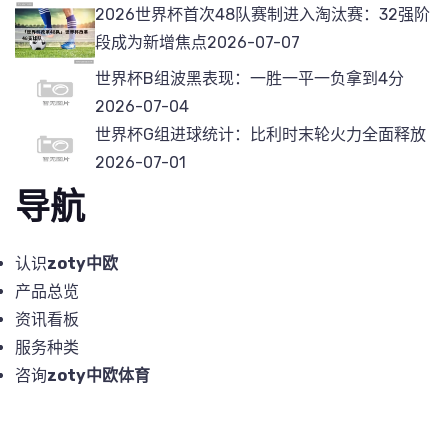
2026世界杯首次48队赛制进入淘汰赛：32强阶
段成为新增焦点
2026-07-07
世界杯B组波黑表现：一胜一平一负拿到4分
2026-07-04
世界杯G组进球统计：比利时末轮火力全面释放
2026-07-01
导航
认识
zoty中欧
产品总览
资讯看板
服务种类
咨询
zoty中欧体育