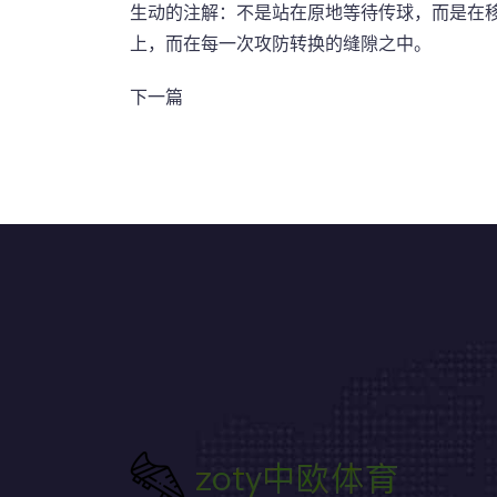
生动的注解：不是站在原地等待传球，而是在
上，而在每一次攻防转换的缝隙之中。
下一篇