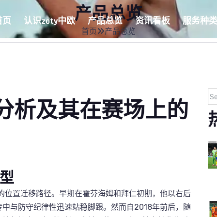
产品总览
首页
认识
zoty中欧
产品总览
资讯看板
服务种
首页
产品总览
分析及其在赛场上的
型
的位置迁移路径。早期在霍芬海姆和拜仁初期，他以右后
中与防守纪律性迅速站稳脚跟。然而自2018年前后，随