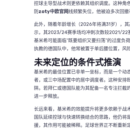
控球主导型战术则更依赖其组织调度。这种角色摇
防
zoty中欧官网
线频繁失位，他被迫多次回撤
此外，随着年龄增长（2026年将满31岁），其高
示，其2023/24赛季场均冲刺次数较2021
基米希可能面临“既要组织又要扫荡”的过度负
执教的德国队中，他常被置于单后腰位置，风
未来定位的条件式推演
基米希的最佳位置已非单一坐标，而是一个动
者，或三中场配置中的居中调度者。这种安排
阱。若拜仁或德国队能为其配备一名专注拦截
进一步释放。
长远来看，基米希的效能提升将更多依赖于战术
国队延续控球与快速转换结合的思路，他仍将
援，其作用可能被稀释。足球世界正不断重新定