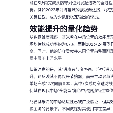
能在3秒内完成从防守到位到发起进攻的全过程
贵。例如2023年对阵曼城的欧冠淘汰赛，尽
关键拦截，成为少数能稳定输出的球员。
效能提升的量化趋势
从数据维度观察，基米希在中场位置的效能呈现持续
场均传球成功率约为87%，而到2023/24赛
高。同时，他的防守贡献并未因位置前移而削弱
员中属于上游水平。
值得注意的是，其“进攻参与度”指标（包括进
升。这反映其不再仅是节拍器，而是主动参与进
单场完成12次向前直塞，其中7次成功穿透防
使其在现代中场“全能型”角色中占据独特生态
尽管基米希的中场适应性已被广泛验证，但其
换主帅的背景下，不同教练对其使用存在差异