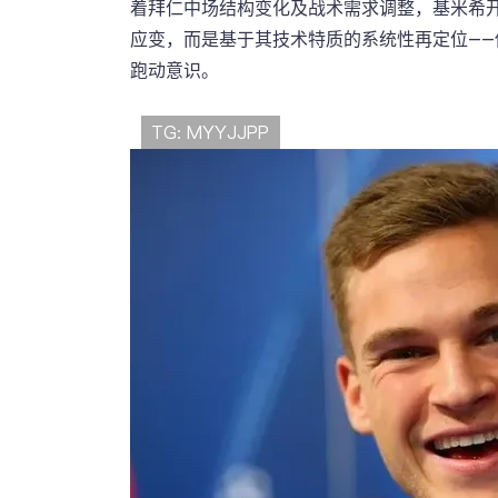
着拜仁中场结构变化及战术需求调整，基米希
应变，而是基于其技术特质的系统性再定位—
跑动意识。