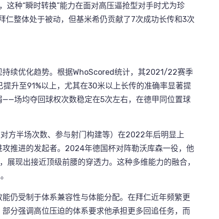
，这种“瞬时转换”能力在面对高压逼抢型对手时尤为珍
管拜仁整体处于被动，但基米希仍贡献了7次成功长传和3次
优化趋势。根据WhoScored统计，其2021/22赛季
季已提升至91%以上，尤其在30米以上长传的准确率显著提
——场均夺回球权次数稳定在5次左右，在德甲同位置球
入对方半场次数、参与射门构建等）在2022年后明显上
攻推进的发起者。2024年德国杯对阵勒沃库森一役，他
线，展现出接近顶级前腰的穿透力。这种多维能力的融合，
位。
效能仍受制于体系兼容性与体能分配。在拜仁近年频繁更
：部分强调高位压迫的体系要求他承担更多回追任务，而