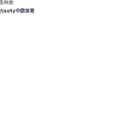
务种类
询
zoty中欧体育